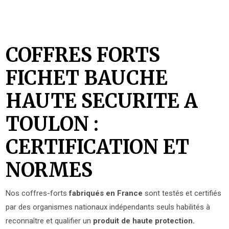
COFFRES FORTS
FICHET BAUCHE
HAUTE SECURITE A
TOULON :
CERTIFICATION ET
NORMES
Nos coffres-forts
fabriqués en France
sont testés et certifiés
par des organismes nationaux indépendants seuls habilités à
reconnaître et qualifier un
produit de haute protection.